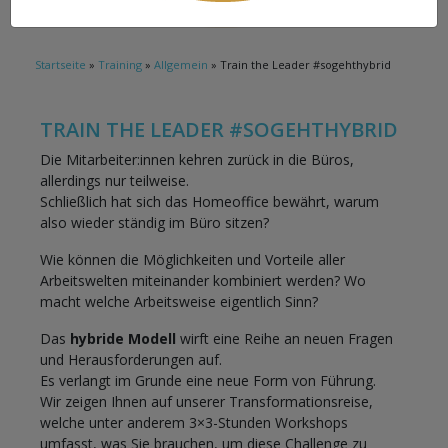
Startseite
»
Training
»
Allgemein
»
Train the Leader #sogehthybrid
TRAIN THE LEADER #SOGEHTHYBRID
Die Mitarbeiter:innen kehren zurück in die Büros,
allerdings nur teilweise.
Schließlich hat sich das Homeoffice bewährt, warum
also wieder ständig im Büro sitzen?
Wie können die Möglichkeiten und Vorteile aller
Arbeitswelten miteinander kombiniert werden? Wo
macht welche Arbeitsweise eigentlich Sinn?
Das
hybride Modell
wirft eine Reihe an neuen Fragen
und Herausforderungen auf.
Es verlangt im Grunde eine neue Form von Führung.
Wir zeigen Ihnen auf unserer Transformationsreise,
welche unter anderem 3×3-Stunden Workshops
umfasst, was Sie brauchen, um diese Challenge zu