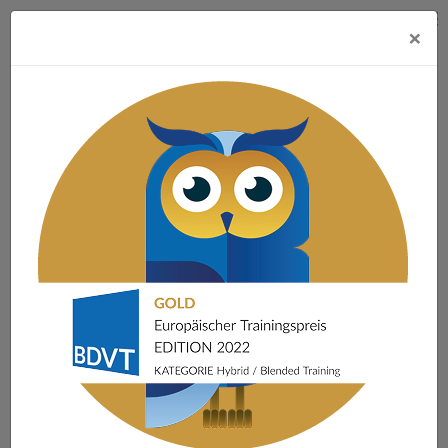
×
Startseite
»
Training
»
NEWVIEW für Unternehmen – Changing the
game
»
Employality Mum: Loyalität lohnt sich – für beide Seiten
»
Präsentieren auf Top-Niveau
PRÄSENTIEREN AUF TOP-NIVEAU
Im Modul „
Präsentieren auf Top-Niveau
“ geht es
darum, wieder Selbstsicherheit vor Publikum zu