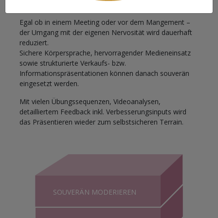
bekommen.
Egal ob in einem Meeting oder vor dem Mangement –
der Umgang mit der eigenen Nervosität wird dauerhaft
reduziert.
Sichere Körpersprache, hervorragender Medieneinsatz
sowie strukturierte Verkaufs- bzw.
Informationspräsentationen können danach souverän
eingesetzt werden.
Mit vielen Übungssequenzen, Videoanalysen,
detailliertem Feedback inkl. Verbesserungsinputs wird
das Präsentieren wieder zum selbstsicheren Terrain.
SOUVERÄN MODERIEREN