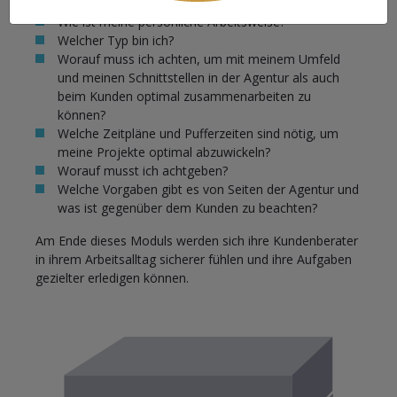
Wie ist meine persönliche Arbeitsweise?
Welcher Typ bin ich?
Worauf muss ich achten, um mit meinem Umfeld
und meinen Schnittstellen in der Agentur als auch
beim Kunden optimal zusammenarbeiten zu
können?
Welche Zeitpläne und Pufferzeiten sind nötig, um
meine Projekte optimal abzuwickeln?
Worauf musst ich achtgeben?
Welche Vorgaben gibt es von Seiten der Agentur und
was ist gegenüber dem Kunden zu beachten?
Am Ende dieses Moduls werden sich ihre Kundenberater
in ihrem Arbeitsalltag sicherer fühlen und ihre Aufgaben
gezielter erledigen können.