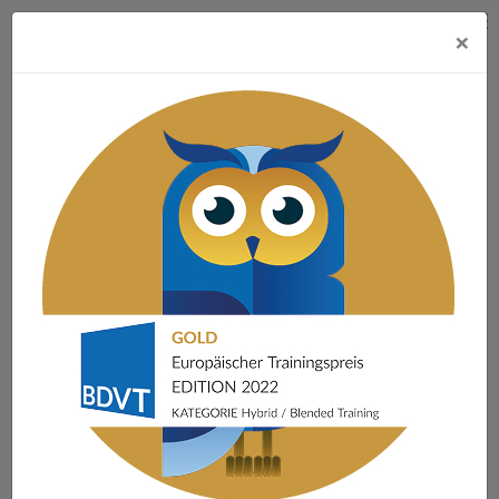
×
Startseite
»
Training
»
NEWVIEW für Unternehmen – Changing the
game
»
Employality Expert: Experten binden & Fachwissen nützen
»
Projektmanagement & Ich
PROJEKTMANAGEMENT & ICH
Projektmanagement hat viel mit dem individuellen
Handeln zu tun: